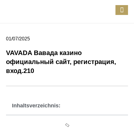
01/07/2025
VAVADA Вавада казино
официальный сайт, регистрация,
вход.210
Inhaltsverzeichnis: