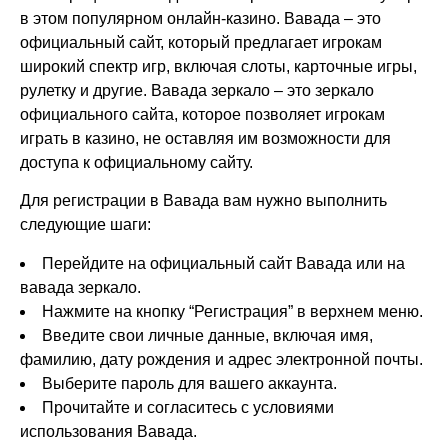
в этом популярном онлайн-казино. Вавада – это
официальный сайт, который предлагает игрокам
широкий спектр игр, включая слоты, карточные игры,
рулетку и другие. Вавада зеркало – это зеркало
официального сайта, которое позволяет игрокам
играть в казино, не оставляя им возможности для
доступа к официальному сайту.
Для регистрации в Вавада вам нужно выполнить
следующие шаги:
Перейдите на официальный сайт Вавада или на
вавада зеркало.
Нажмите на кнопку “Регистрация” в верхнем меню.
Введите свои личные данные, включая имя,
фамилию, дату рождения и адрес электронной почты.
Выберите пароль для вашего аккаунта.
Прочитайте и согласитесь с условиями
использования Вавада.