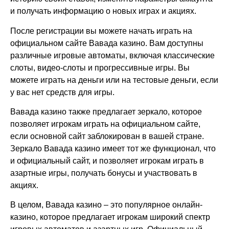
и получать информацию о новых играх и акциях.
После регистрации вы можете начать играть на
официальном сайте Вавада казино. Вам доступны
различные игровые автоматы, включая классические
слоты, видео-слоты и прогрессивные игры. Вы
можете играть на деньги или на тестовые деньги, если
у вас нет средств для игры.
Вавада казино также предлагает зеркало, которое
позволяет игрокам играть на официальном сайте,
если основной сайт заблокирован в вашей стране.
Зеркало Вавада казино имеет тот же функционал, что
и официальный сайт, и позволяет игрокам играть в
азартные игры, получать бонусы и участвовать в
акциях.
В целом, Вавада казино – это популярное онлайн-
казино, которое предлагает игрокам широкий спектр