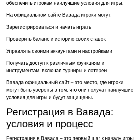
обеспечить игрокам наилучшие условия для игры.
На официальном сайте Вавада игроки могут:
Зарегистрироваться и начать играть
Проверить баланс и историю своих ставок
Управлять своими аккаунтами и настройками
Получать доступ к различным функциям и
инструментам, включая турниры и лотереи
Вавада официальный сайт – это место, где игроки
могут быть уверены в том, что они получат наилучшие
условия для игры и будут защищены.
Регистрация в Вавада:
условия и процесс
Регистрация в Вавада – это первый шаг к началу игры