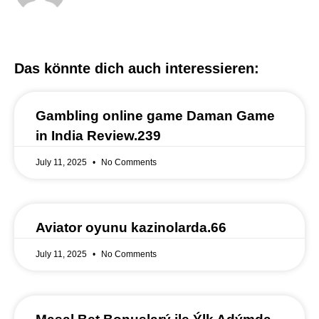
Das könnte dich auch interessieren:
Gambling online game Daman Game
in India Review.239
July 11, 2025
No Comments
Aviator oyunu kazinolarda.66
July 11, 2025
No Comments