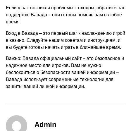
Если у вас возникли проблемы с входом, обратитесь к
поддержке Вавада – они готовы помочь вам в любое
время.
Вход в Вавада – это первый шаг к наслаждению игрой
в казино. Следуйте нашим советам и инструкциям, и
вы будете готовы начать играть в ближайшее время.
Важно: Вавада официальный сайт – это безопасное и
надежное место для игроков. Вам не нужно
беспокоиться о безопасности вашей информации –
Вавада использует современные технологии для
защиты вашей личной информации.
Admin