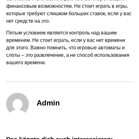
финансовым возможностям. Не стоит играть в игры,
которые требуют слишком больших ставок, если у вас
нет средств на это.
Пятым условием является контроль над вашим
временем. Не стоит играть, если у вас нет времени
для этого. Важно помнить, что игровые автоматы и
слоты – это развлечение, а не способ использования
вашего времени.
Admin