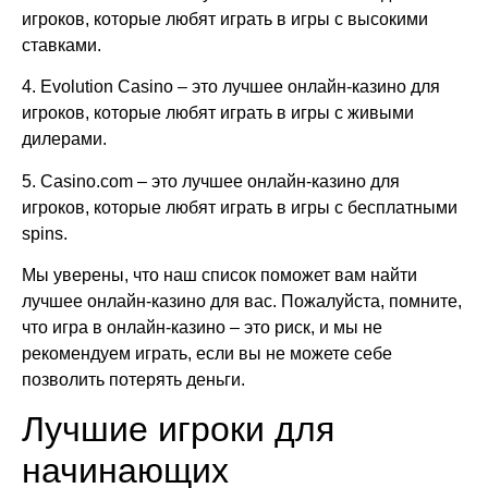
игроков, которые любят играть в игры с высокими
ставками.
4. Evolution Casino – это лучшее онлайн-казино для
игроков, которые любят играть в игры с живыми
дилерами.
5. Casino.com – это лучшее онлайн-казино для
игроков, которые любят играть в игры с бесплатными
spins.
Мы уверены, что наш список поможет вам найти
лучшее онлайн-казино для вас. Пожалуйста, помните,
что игра в онлайн-казино – это риск, и мы не
рекомендуем играть, если вы не можете себе
позволить потерять деньги.
Лучшие игроки для
начинающих