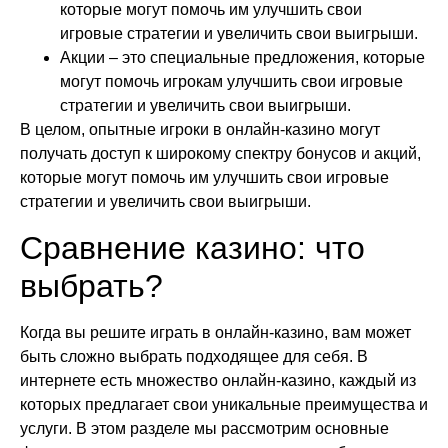
которые могут помочь им улучшить свои
игровые стратегии и увеличить свои выигрыши.
Акции – это специальные предложения, которые
могут помочь игрокам улучшить свои игровые
стратегии и увеличить свои выигрыши.
В целом, опытные игроки в онлайн-казино могут
получать доступ к широкому спектру бонусов и акций,
которые могут помочь им улучшить свои игровые
стратегии и увеличить свои выигрыши.
Сравнение казино: что
выбрать?
Когда вы решите играть в онлайн-казино, вам может
быть сложно выбрать подходящее для себя. В
интернете есть множество онлайн-казино, каждый из
которых предлагает свои уникальные преимущества и
услуги. В этом разделе мы рассмотрим основные