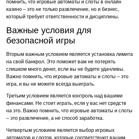
помнить, что игровые автоматы и слоты в онлайн
казино – это не только развлечение, но и бизнес,
который требует ответственности и дисциплины.
Важные условия для
безопасной игры
Вторым важным условием является установка лимита
на свой банкрол. Это поможет вам не потерять
слишком много денег, если вы не будете удачливы.
Важно помнить, что игровые автоматы и слоты – это
игра, и вы не можете всегда выиграть.
Третьим условием является контроль над вашими
финансами. Не стоит играть, если у вас нет средств
на это. Важно помнить, что игровые автоматы и слоты
– это развлечение, а не способ заработка.
Четвертым условием является выбор игровых
автоматов и слотов, которые соответствуют вашим