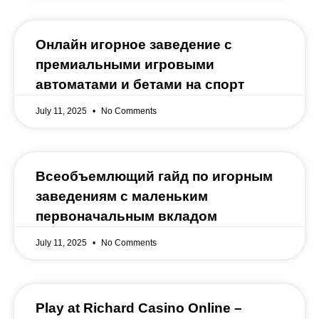
Онлайн игорное заведение с
премиальными игровыми
автоматами и бетами на спорт
July 11, 2025
No Comments
Всеобъемлющий гайд по игорным
заведениям с маленьким
первоначальным вкладом
July 11, 2025
No Comments
Play at Richard Casino Online –