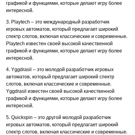
графикой и функциями, которые делают игру более
интересной.
3. Playtech – это международный разработчик
игровых автоматов, который предлагает широкий
спектр слотов, включая классические и современные.
Playtech известен своей высокой качественной
графикой и функциями, которые делают игру более
интересной.
4. Yggdrasil – это молодой разработчик игровых
автоматов, который предлагает широкий спектр
слотов, включая классические и современные.
Yggdrasil известен своей высокой качественной
графикой и функциями, которые делают игру более
интересной.
5. Quickspin – это другой молодой разработчик
игровых автоматов, который предлагает широкий
спектр слотов, включая классические и современные.