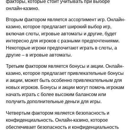
факторы, которые стоит учитывать при выборе
онлайн-казино.
Вторым фактором является ассортимент игр. Онлайн-
казино, которое предлагает широкий выбор игр,
включая слоты, игровые автоматы и другие, будет
интересно для игроков с разными предпочтениями.
Некоторые игроки предпочитают играть в слоты, а
другие – в игровые автоматы.
Третьим фактором является бонусы и акции. Онлайн-
казино, которое предлагает привлекательные бонусы
и акции, может быть особенно привлекательным для
новых игроков. Бонусы и акции могут помочь игрокам
начать играть с более высоким балансом или
получить дополнительные деньги для игры.
Четвертым фактором является безопасность и
конфиденциальность. Онлайн-казино, которое
обеспечивает безопасность и конфиденциальность