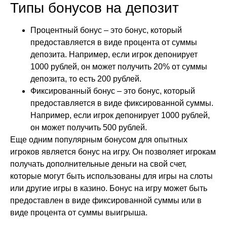
Типы бонусов на депозит
Процентный бонус – это бонус, который
предоставляется в виде процента от суммы
депозита. Например, если игрок депонирует
1000 рублей, он может получить 20% от суммы
депозита, то есть 200 рублей.
Фиксированный бонус – это бонус, который
предоставляется в виде фиксированной суммы.
Например, если игрок депонирует 1000 рублей,
он может получить 500 рублей.
Еще одним популярным бонусом для опытных
игроков является бонус на игру. Он позволяет игрокам
получать дополнительные деньги на свой счет,
которые могут быть использованы для игры на слоты
или другие игры в казино. Бонус на игру может быть
предоставлен в виде фиксированной суммы или в
виде процента от суммы выигрыша.