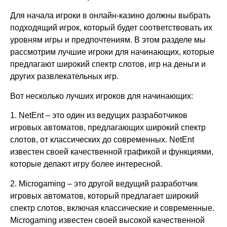
Для начала игроки в онлайн-казино должны выбрать
подходящий игрок, который будет соответствовать их
уровням игры и предпочтениям. В этом разделе мы
рассмотрим лучшие игроки для начинающих, которые
предлагают широкий спектр слотов, игр на деньги и
других развлекательных игр.
Вот несколько лучших игроков для начинающих:
1. NetEnt – это один из ведущих разработчиков
игровых автоматов, предлагающих широкий спектр
слотов, от классических до современных. NetEnt
известен своей качественной графикой и функциями,
которые делают игру более интересной.
2. Microgaming – это другой ведущий разработчик
игровых автоматов, который предлагает широкий
спектр слотов, включая классические и современные.
Microgaming известен своей высокой качественной