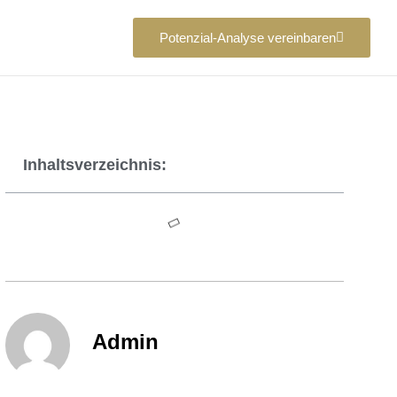
Potenzial-Analyse vereinbaren
Inhaltsverzeichnis:
Admin