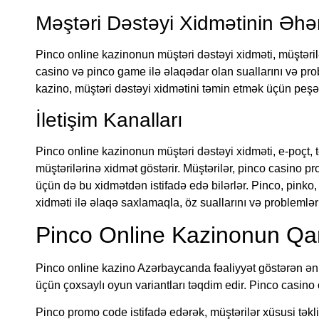
Məştəri Dəstəyi Xidmətinin Əhə
Pinco online kazinonun müştəri dəstəyi xidməti, müştərilə
casino və pinco game ilə əlaqədar olan suallarını və prob
kazino, müştəri dəstəyi xidmətini təmin etmək üçün peşək
İletişim Kanalları
Pinco online kazinonun müştəri dəstəyi xidməti, e-poçt, te
müştərilərinə xidmət göstərir. Müştərilər, pinco casin
üçün də bu xidmətdən istifadə edə bilərlər. Pinco, pinko,
xidməti ilə əlaqə saxlamaqla, öz suallarını və problemlərin
Pinco Online Kazinonun Qanu
Pinco online kazino Azərbaycanda fəaliyyət göstərən ən e
üçün çoxsaylı oyun variantları təqdim edir. Pinco casino 
Pinco promo code istifadə edərək, müştərilər xüsusi təkli