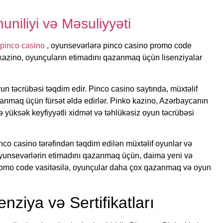
niliyi və Məsuliyyəti
pinco casino
, oyunsevərlərə pinco casino promo code
ko kazino, oyunçuların etimadını qazanmaq üçün lisenziyalar
n təcrübəsi təqdim edir. Pinco casino saytında, müxtəlif
anmaq üçün fürsət əldə edirlər. Pinko kazino, Azərbaycanın
 yüksək keyfiyyətli xidmət və təhlükəsiz oyun təcrübəsi
nco casino tərəfindən təqdim edilən müxtəlif oyunlar və
, oyunsevərlərin etimadını qazanmaq üçün, daima yeni və
 promo code vasitəsilə, oyunçular daha çox qazanmaq və oyun
ziya və Sertifikatları