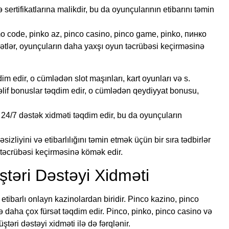
və sertifikatlarına malikdir, bu da oyunçularının etibarını təmin
 code, pinko az, pinco casino, pinco game, pinko, пинко
mətlər, oyunçuların daha yaxşı oyun təcrübəsi keçirməsinə
m edir, o cümlədən slot maşınları, kart oyunları və s.
lif bonuslar təqdim edir, o cümlədən qeydiyyat bonusu,
24/7 dəstək xidməti təqdim edir, bu da oyunçuların
liyini və etibarlılığını təmin etmək üçün bir sıra tədbirlər
n təcrübəsi keçirməsinə kömək edir.
təri Dəstəyi Xidməti
tibarlı onlayn kazinolardan biridir. Pinco kazino, pinco
 daha çox fürsət təqdim edir. Pinco, pinko, pinco casino və
təri dəstəyi xidməti ilə də fərqlənir.