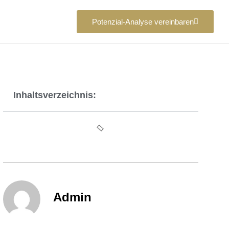
Potenzial-Analyse vereinbaren
Inhaltsverzeichnis:
Admin