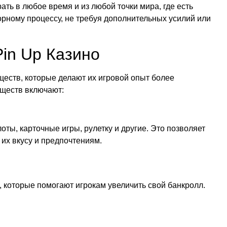
ать в любое время и из любой точки мира, где есть
горному процессу, не требуя дополнительных усилий или
in Up Казино
ществ, которые делают их игровой опыт более
ществ включают:
оты, карточные игры, рулетку и другие. Это позволяет
 их вкусу и предпочтениям.
, которые помогают игрокам увеличить свой банкролл.