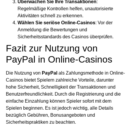
Überwachen Sie Ihre Transaktionen
:
Regelmäßige Kontrollen helfen, unautorisierte
Aktivitäten schnell zu erkennen.
Wählen Sie seriöse Online-Casinos
: Vor der
Anmeldung die Bewertungen und
Sicherheitsstandards des Casinos überprüfen.
Fazit zur Nutzung von
PayPal in Online-Casinos
Die Nutzung von
PayPal
als Zahlungsmethode in Online-
Casinos bietet Spielern zahlreiche Vorteile, darunter
hohe Sicherheit, Schnelligkeit der Transaktionen und
Benutzerfreundlichkeit. Durch die Registrierung und die
einfache Einzahlung können Spieler sofort mit dem
Spielen beginnen. Es ist jedoch wichtig, alle Details
bezüglich Gebühren, Bonusangeboten und
Sicherheitspraktiken zu beachten.