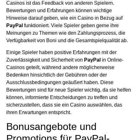
Casinos ist das Feedback von anderen Spielern.
Bewertungen und Erfahrungen können wichtige
Hinweise darauf geben, wie ein Casino in Bezug auf
PayPal
funktioniert. Viele Spieler geben gerne ihre
Meinungen zu Themen wie den Zahlungsprozess, die
Verfügbarkeit von Boni und die Gesamtspielqualität ab.
Einige Spieler haben positive Erfahrungen mit der
Zuverlässigkeit und Sicherheit von
PayPal
in Online-
Casinos geteilt, während andere möglicherweise
Bedenken hinsichtlich der Gebühren oder der
Ausschlussbedingungen geäußert haben. Diese
Bewertungen sind für neue Spieler wichtig, da sie helfen
können, informierte Entscheidungen zu treffen und
sicherzustellen, dass sie ein Casino auswählen, das
ihren Erwartungen entspricht.
Bonusangebote und
Promotions für PayPal-