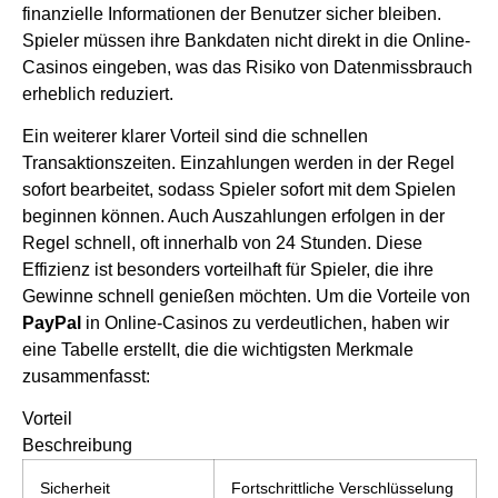
finanzielle Informationen der Benutzer sicher bleiben.
Spieler müssen ihre Bankdaten nicht direkt in die Online-
Casinos eingeben, was das Risiko von Datenmissbrauch
erheblich reduziert.
Ein weiterer klarer Vorteil sind die schnellen
Transaktionszeiten. Einzahlungen werden in der Regel
sofort bearbeitet, sodass Spieler sofort mit dem Spielen
beginnen können. Auch Auszahlungen erfolgen in der
Regel schnell, oft innerhalb von 24 Stunden. Diese
Effizienz ist besonders vorteilhaft für Spieler, die ihre
Gewinne schnell genießen möchten. Um die Vorteile von
PayPal
in Online-Casinos zu verdeutlichen, haben wir
eine Tabelle erstellt, die die wichtigsten Merkmale
zusammenfasst:
Vorteil
Beschreibung
Sicherheit
Fortschrittliche Verschlüsselung