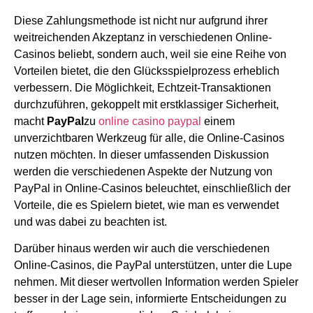
Diese Zahlungsmethode ist nicht nur aufgrund ihrer
weitreichenden Akzeptanz in verschiedenen Online-
Casinos beliebt, sondern auch, weil sie eine Reihe von
Vorteilen bietet, die den Glücksspielprozess erheblich
verbessern. Die Möglichkeit, Echtzeit-Transaktionen
durchzuführen, gekoppelt mit erstklassiger Sicherheit,
macht
PayPal
zu
online casino paypal
einem
unverzichtbaren Werkzeug für alle, die Online-Casinos
nutzen möchten. In dieser umfassenden Diskussion
werden die verschiedenen Aspekte der Nutzung von
PayPal in Online-Casinos beleuchtet, einschließlich der
Vorteile, die es Spielern bietet, wie man es verwendet
und was dabei zu beachten ist.
Darüber hinaus werden wir auch die verschiedenen
Online-Casinos, die PayPal unterstützen, unter die Lupe
nehmen. Mit dieser wertvollen Information werden Spieler
besser in der Lage sein, informierte Entscheidungen zu