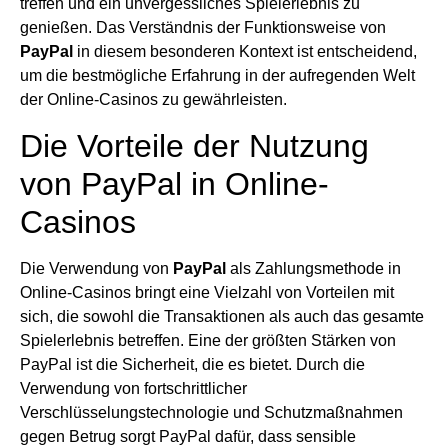
treffen und ein unvergessliches Spielerlebnis zu
genießen. Das Verständnis der Funktionsweise von
PayPal
in diesem besonderen Kontext ist entscheidend,
um die bestmögliche Erfahrung in der aufregenden Welt
der Online-Casinos zu gewährleisten.
Die Vorteile der Nutzung
von PayPal in Online-
Casinos
Die Verwendung von
PayPal
als Zahlungsmethode in
Online-Casinos bringt eine Vielzahl von Vorteilen mit
sich, die sowohl die Transaktionen als auch das gesamte
Spielerlebnis betreffen. Eine der größten Stärken von
PayPal ist die Sicherheit, die es bietet. Durch die
Verwendung von fortschrittlicher
Verschlüsselungstechnologie und Schutzmaßnahmen
gegen Betrug sorgt PayPal dafür, dass sensible