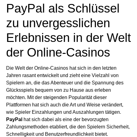
PayPal als Schlüssel
zu unvergesslichen
Erlebnissen in der Welt
der Online-Casinos
Die Welt der Online-Casinos hat sich in den letzten
Jahren rasant entwickelt und zieht eine Vielzahl von
Spielern an, die das Abenteuer und die Spannung des
Glücksspiels bequem von zu Hause aus erleben
möchten. Mit der steigenden Popularität dieser
Plattformen hat sich auch die Art und Weise verändert,
wie Spieler Einzahlungen und Auszahlungen tätigen.
PayPal
hat sich dabei als eine der bevorzugten
Zahlungsmethoden etabliert, die den Spielern Sicherheit,
Schnelligkeit und Benutzerfreundlichkeit bietet.