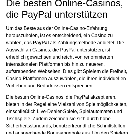
Die besten Online-Casinos,
die PayPal unterstützen
Um das Beste aus der Online-Casino-Erfahrung
herauszuholen, ist es entscheidend, ein Casino zu
wählen, das
PayPal
als Zahlungsmethode anbietet. Die
Auswahl an Casinos, die PayPal unterstützen, ist
erheblich gewachsen und reicht von renommierten
internationalen Plattformen bis hin zu neueren,
aufstrebenden Webseiten. Dies gibt Spielern die Freiheit,
Casino-Plattformen auszuwählen, die ihren individuellen
Vorlieben und Bedürfnissen entsprechen.
Die besten Online-Casinos, die PayPal akzeptieren,
bieten in der Regel eine Vielzahl von Spielmöglichkeiten,
einschließlich Live-Dealer-Spiele, Spielautomaten und
Tischspiele. Zudem zeichnen sie sich durch hohe
Sicherheitsstandards, benutzerfreundliche Schnittstellen
und ansprechende Bonusangebote aus. Um den Spielern