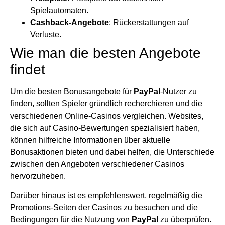
Spielautomaten.
Cashback-Angebote
: Rückerstattungen auf
Verluste.
Wie man die besten Angebote
findet
Um die besten Bonusangebote für
PayPal
-Nutzer zu
finden, sollten Spieler gründlich recherchieren und die
verschiedenen Online-Casinos vergleichen. Websites,
die sich auf Casino-Bewertungen spezialisiert haben,
können hilfreiche Informationen über aktuelle
Bonusaktionen bieten und dabei helfen, die Unterschiede
zwischen den Angeboten verschiedener Casinos
hervorzuheben.
Darüber hinaus ist es empfehlenswert, regelmäßig die
Promotions-Seiten der Casinos zu besuchen und die
Bedingungen für die Nutzung von
PayPal
zu überprüfen.