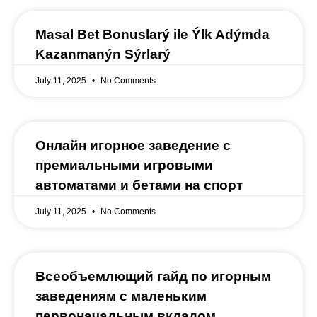
Masal Bet Bonuslarý ile Ýlk Adýmda
Kazanmanýn Sýrlarý
July 11, 2025
No Comments
Онлайн игорное заведение с
премиальными игровыми
автоматами и бетами на спорт
July 11, 2025
No Comments
Всеобъемлющий гайд по игорным
заведениям с маленьким
первоначальным вкладом