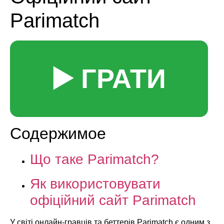
Parimatch
▶️ ГРАТИ
Содержимое
Що таке Parimatch?
Як використовувати
офіційний сайт Parimatch
У світі онлайн-гравців та беттерів Parimatch є одним з