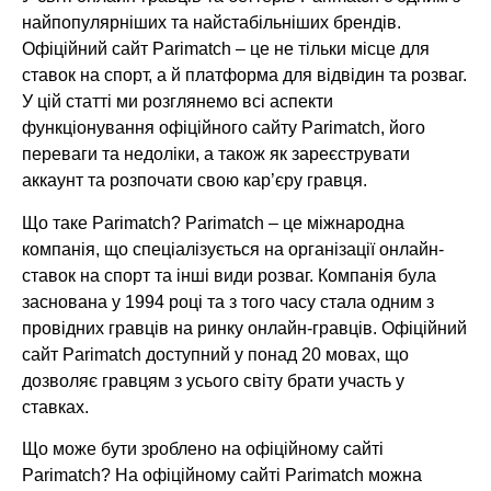
найпопулярніших та найстабільніших брендів.
Офіційний сайт Parimatch – це не тільки місце для
ставок на спорт, а й платформа для відвідин та розваг.
У цій статті ми розглянемо всі аспекти
функціонування офіційного сайту Parimatch, його
переваги та недоліки, а також як зареєструвати
аккаунт та розпочати свою кар’єру гравця.
Що таке Parimatch? Parimatch – це міжнародна
компанія, що спеціалізується на організації онлайн-
ставок на спорт та інші види розваг. Компанія була
заснована у 1994 році та з того часу стала одним з
провідних гравців на ринку онлайн-гравців. Офіційний
сайт Parimatch доступний у понад 20 мовах, що
дозволяє гравцям з усього світу брати участь у
ставках.
Що може бути зроблено на офіційному сайті
Parimatch? На офіційному сайті Parimatch можна