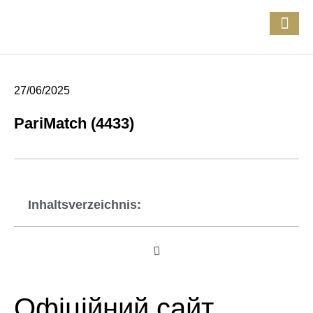
27/06/2025
PariMatch (4433)
Inhaltsverzeichnis:
Офіційний сайт