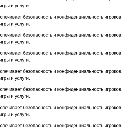
игры и услуги.
спечивает безопасность и конфиденциальность игроков.
игры и услуги.
спечивает безопасность и конфиденциальность игроков.
игры и услуги.
спечивает безопасность и конфиденциальность игроков.
игры и услуги.
спечивает безопасность и конфиденциальность игроков.
игры и услуги.
спечивает безопасность и конфиденциальность игроков.
игры и услуги.
спечивает безопасность и конфиденциальность игроков.
игры и услуги.
спечивает безопасность и конфиденциальность игроков.