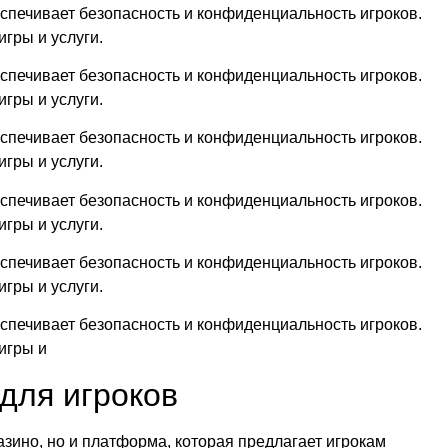
спечивает безопасность и конфиденциальность игроков.
игры и услуги.
спечивает безопасность и конфиденциальность игроков.
игры и услуги.
спечивает безопасность и конфиденциальность игроков.
игры и услуги.
спечивает безопасность и конфиденциальность игроков.
игры и услуги.
спечивает безопасность и конфиденциальность игроков.
игры и услуги.
спечивает безопасность и конфиденциальность игроков.
игры и
для игроков
азино, но и платформа, которая предлагает игрокам