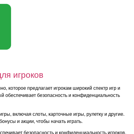
ля игроков
о, которое предлагает игрокам широкий спектр игр и
рый обеспечивает безопасность и конфиденциальность
игры, включая слоты, карточные игры, рулетку и другие.
бонусы и акции, чтобы начать играть.
спечивает безопасность и конфиденциальность игроков.