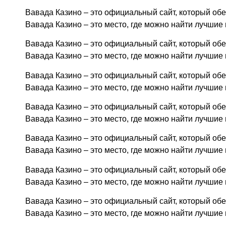
Вавада Казино – это официальный сайт, который обе
Вавада Казино – это место, где можно найти лучшие 
Вавада Казино – это официальный сайт, который обе
Вавада Казино – это место, где можно найти лучшие 
Вавада Казино – это официальный сайт, который обе
Вавада Казино – это место, где можно найти лучшие 
Вавада Казино – это официальный сайт, который обе
Вавада Казино – это место, где можно найти лучшие 
Вавада Казино – это официальный сайт, который обе
Вавада Казино – это место, где можно найти лучшие 
Вавада Казино – это официальный сайт, который обе
Вавада Казино – это место, где можно найти лучшие 
Вавада Казино – это официальный сайт, который обе
Вавада Казино – это место, где можно найти лучшие 