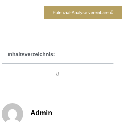
Potenzial-Analyse vereinbaren
Inhaltsverzeichnis:
Admin