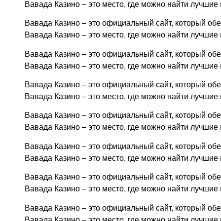
Вавада Казино – это место, где можно найти лучшие 
Вавада Казино – это официальный сайт, который обе
Вавада Казино – это место, где можно найти лучшие 
Вавада Казино – это официальный сайт, который обе
Вавада Казино – это место, где можно найти лучшие 
Вавада Казино – это официальный сайт, который обе
Вавада Казино – это место, где можно найти лучшие 
Вавада Казино – это официальный сайт, который обе
Вавада Казино – это место, где можно найти лучшие 
Вавада Казино – это официальный сайт, который обе
Вавада Казино – это место, где можно найти лучшие 
Вавада Казино – это официальный сайт, который обе
Вавада Казино – это место, где можно найти лучшие 
Вавада Казино – это официальный сайт, который обе
Вавада Казино – это место, где можно найти лучшие 