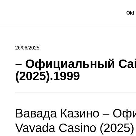
Old
26/06/2025
– Официальный Сай
(2025).1999
Вавада Казино – Оф
Vavada Casino (2025)