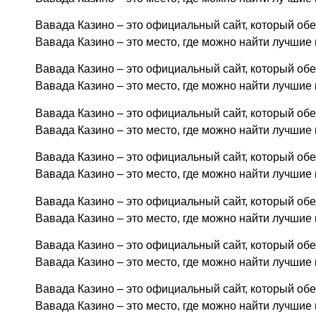
Вавада Казино – это официальный сайт, который обе
Вавада Казино – это место, где можно найти лучшие 
Вавада Казино – это официальный сайт, который обе
Вавада Казино – это место, где можно найти лучшие 
Вавада Казино – это официальный сайт, который обе
Вавада Казино – это место, где можно найти лучшие 
Вавада Казино – это официальный сайт, который обе
Вавада Казино – это место, где можно найти лучшие 
Вавада Казино – это официальный сайт, который обе
Вавада Казино – это место, где можно найти лучшие 
Вавада Казино – это официальный сайт, который обе
Вавада Казино – это место, где можно найти лучшие 
Вавада Казино – это официальный сайт, который обе
Вавада Казино – это место, где можно найти лучшие 