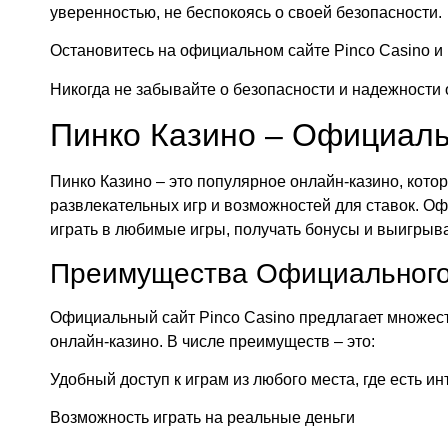
уверенностью, не беспокоясь о своей безопасности.
Остановитесь на официальном сайте Pinco Casino и 
Никогда не забывайте о безопасности и надежности 
Пинко Казино – Официал
Пинко Казино – это популярное онлайн-казино, кото
развлекательных игр и возможностей для ставок. Оф
играть в любимые игры, получать бонусы и выигрыва
Преимущества Официального 
Официальный сайт Pinco Casino предлагает множест
онлайн-казино. В числе преимуществ – это:
Удобный доступ к играм из любого места, где есть ин
Возможность играть на реальные деньги