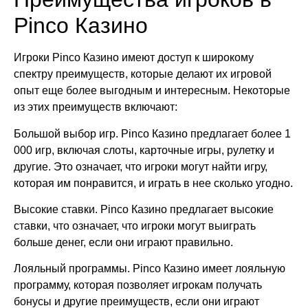
Pinco Казино
Игроки Pinco Казино имеют доступ к широкому
спектру преимуществ, которые делают их игровой
опыт еще более выгодным и интересным. Некоторые
из этих преимуществ включают:
Большой выбор игр. Pinco Казино предлагает более 1
000 игр, включая слоты, карточные игры, рулетку и
другие. Это означает, что игроки могут найти игру,
которая им понравится, и играть в нее сколько угодно.
Высокие ставки. Pinco Казино предлагает высокие
ставки, что означает, что игроки могут выиграть
больше денег, если они играют правильно.
Лояльный программы. Pinco Казино имеет лояльную
программу, которая позволяет игрокам получать
бонусы и другие преимуществ, если они играют