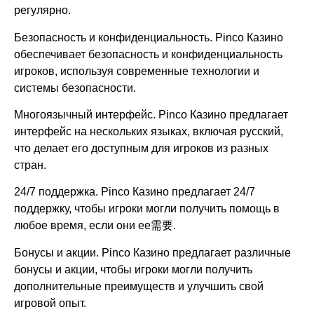
регулярно.
Безопасность и конфиденциальность. Pinco Казино
обеспечивает безопасность и конфиденциальность
игроков, используя современные технологии и
системы безопасности.
Многоязычный интерфейс. Pinco Казино предлагает
интерфейс на нескольких языках, включая русский,
что делает его доступным для игроков из разных
стран.
24/7 поддержка. Pinco Казино предлагает 24/7
поддержку, чтобы игроки могли получить помощь в
любое время, если они ее需要.
Бонусы и акции. Pinco Казино предлагает различные
бонусы и акции, чтобы игроки могли получить
дополнительные преимуществ и улучшить свой
игровой опыт.