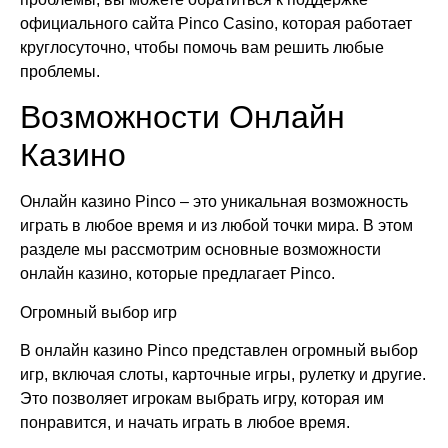
официального сайта Pinco Casino, которая работает
круглосуточно, чтобы помочь вам решить любые
проблемы.
Возможности Онлайн
Казино
Онлайн казино Pinco – это уникальная возможность
играть в любое время и из любой точки мира. В этом
разделе мы рассмотрим основные возможности
онлайн казино, которые предлагает Pinco.
Огромный выбор игр
В онлайн казино Pinco представлен огромный выбор
игр, включая слоты, карточные игры, рулетку и другие.
Это позволяет игрокам выбрать игру, которая им
понравится, и начать играть в любое время.