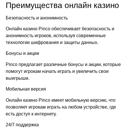
Преимущества онлайн казино
Безопасность и анонимность
Онлайн казино Pinco обеспечивает безопасность и
анонимность игроков, используя современные
технологии шифрования и защиты данных.
Бонусы и акции
Pinco предлагает различные бонусы и акции, которые
помогут игрокам начать играть и увеличить свои
выигрыши.
Мобильная версия
Онлайн казино Pinco имеет мобильную версию, что
позволяет игрокам играть на любом устройстве, где
есть доступ к интернету.
24/7 поддержка