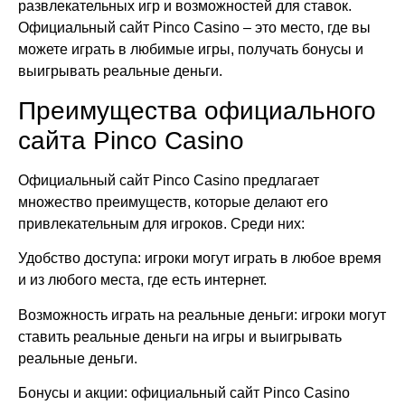
развлекательных игр и возможностей для ставок.
Официальный сайт Pinco Casino – это место, где вы
можете играть в любимые игры, получать бонусы и
выигрывать реальные деньги.
Преимущества официального
сайта Pinco Casino
Официальный сайт Pinco Casino предлагает
множество преимуществ, которые делают его
привлекательным для игроков. Среди них:
Удобство доступа: игроки могут играть в любое время
и из любого места, где есть интернет.
Возможность играть на реальные деньги: игроки могут
ставить реальные деньги на игры и выигрывать
реальные деньги.
Бонусы и акции: официальный сайт Pinco Casino