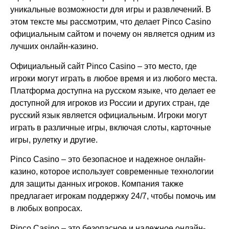
уникальные возможности для игры и развлечений. В
этом тексте мы рассмотрим, что делает Pinco Casino
официальным сайтом и почему он является одним из
лучших онлайн-казино.
Официальный сайт Pinco Casino – это место, где
игроки могут играть в любое время и из любого места.
Платформа доступна на русском языке, что делает ее
доступной для игроков из России и других стран, где
русский язык является официальным. Игроки могут
играть в различные игры, включая слоты, карточные
игры, рулетку и другие.
Pinco Casino – это безопасное и надежное онлайн-
казино, которое использует современные технологии
для защиты данных игроков. Компания также
предлагает игрокам поддержку 24/7, чтобы помочь им
в любых вопросах.
Pinco Casino – это безопасное и надежное онлайн-