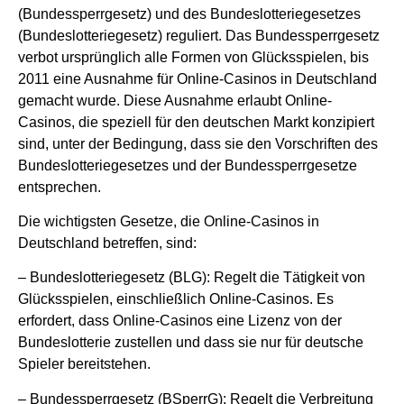
(Bundessperrgesetz) und des Bundeslotteriegesetzes
(Bundeslotteriegesetz) reguliert. Das Bundessperrgesetz
verbot ursprünglich alle Formen von Glücksspielen, bis
2011 eine Ausnahme für Online-Casinos in Deutschland
gemacht wurde. Diese Ausnahme erlaubt Online-
Casinos, die speziell für den deutschen Markt konzipiert
sind, unter der Bedingung, dass sie den Vorschriften des
Bundeslotteriegesetzes und der Bundessperrgesetze
entsprechen.
Die wichtigsten Gesetze, die Online-Casinos in
Deutschland betreffen, sind:
– Bundeslotteriegesetz (BLG): Regelt die Tätigkeit von
Glücksspielen, einschließlich Online-Casinos. Es
erfordert, dass Online-Casinos eine Lizenz von der
Bundeslotterie zustellen und dass sie nur für deutsche
Spieler bereitstehen.
– Bundessperrgesetz (BSperrG): Regelt die Verbreitung