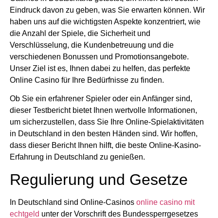
Eindruck davon zu geben, was Sie erwarten können. Wir
haben uns auf die wichtigsten Aspekte konzentriert, wie
die Anzahl der Spiele, die Sicherheit und
Verschlüsselung, die Kundenbetreuung und die
verschiedenen Bonussen und Promotionsangebote.
Unser Ziel ist es, Ihnen dabei zu helfen, das perfekte
Online Casino für Ihre Bedürfnisse zu finden.
Ob Sie ein erfahrener Spieler oder ein Anfänger sind,
dieser Testbericht bietet Ihnen wertvolle Informationen,
um sicherzustellen, dass Sie Ihre Online-Spielaktivitäten
in Deutschland in den besten Händen sind. Wir hoffen,
dass dieser Bericht Ihnen hilft, die beste Online-Kasino-
Erfahrung in Deutschland zu genießen.
Regulierung und Gesetze
In Deutschland sind Online-Casinos
online casino mit
echtgeld
unter der Vorschrift des Bundessperrgesetzes